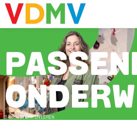
HOME
PASSEN
ONZE SCHOOL
AANMELDEN
ONDERW
PRAKTISCH
OUDERS
SAMEN STERK IN LEREN
CONTACT